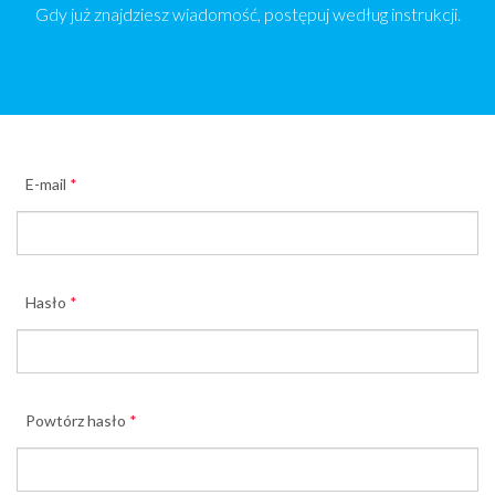
Gdy już znajdziesz wiadomość, postępuj według instrukcji.
E-mail
*
Hasło
*
Powtórz hasło
*